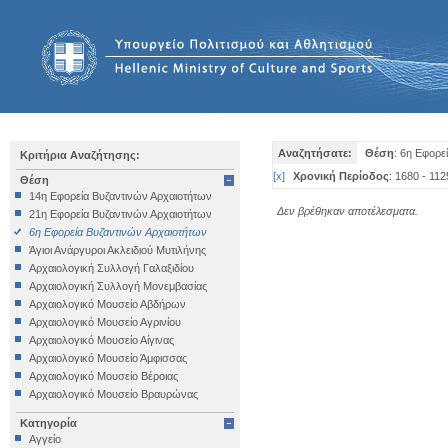
Αναζητήσατε:
Θέση
: 6η Εφορε
Κριτήρια Αναζήτησης:
[
x
]
Χρονική Περίοδος
: 1680 - 112
Θέση
14η Εφορεία Βυζαντινών Αρχαιοτήτων
Δεν βρέθηκαν αποτέλεσματα.
21η Εφορεία Βυζαντινών Αρχαιοτήτων
6η Εφορεία Βυζαντινών Αρχαιοτήτων
Άγιοι Ανάργυροι Ακλειδιού Μυτιλήνης
Αρχαιολογική Συλλογή Γαλαξιδίου
Αρχαιολογική Συλλογή Μονεμβασίας
Αρχαιολογικό Μουσείο Αβδήρων
Αρχαιολογικό Μουσείο Αγρινίου
Αρχαιολογικό Μουσείο Αίγινας
Αρχαιολογικό Μουσείο Άμφισσας
Αρχαιολογικό Μουσείο Βέροιας
Αρχαιολογικό Μουσείο Βραυρώνας
Αρχαιολογικό Μουσείο Δελφών
Κατηγορία
Αρχαιολογικό Μουσείο Ηγουμενίτσας
Αγγείο