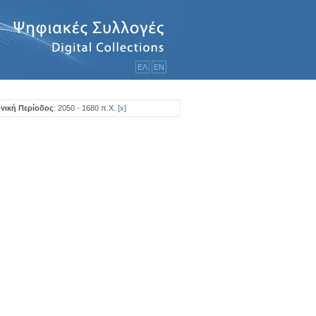
ΕΛ
ΕΝ
νική Περίοδος
: 2050 - 1680 π.Χ.
[
x
]