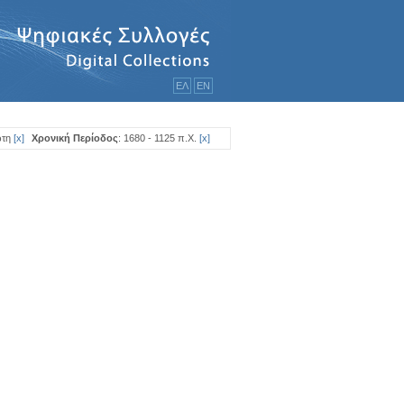
ΕΛ
ΕΝ
ώτη
[
x
]
Χρονική Περίοδος
: 1680 - 1125 π.Χ.
[
x
]