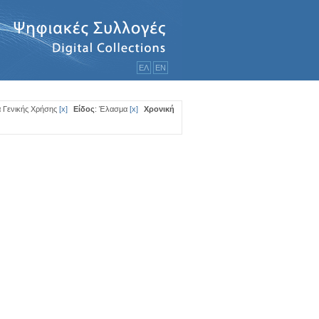
ΕΛ
ΕΝ
α Γενικής Χρήσης
[
x
]
Είδος
: Έλασμα
[
x
]
Χρονική