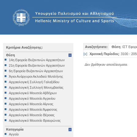
Αναζητήσατε:
Θέση
: ΙΣΤ Εφορ
Κριτήρια Αναζήτησης:
[
x
]
Χρονική Περίοδος
: 3100 - 205
Θέση
14η Εφορεία Βυζαντινών Αρχαιοτήτων
Δεν βρέθηκαν αποτέλεσματα.
21η Εφορεία Βυζαντινών Αρχαιοτήτων
6η Εφορεία Βυζαντινών Αρχαιοτήτων
Άγιοι Ανάργυροι Ακλειδιού Μυτιλήνης
Αρχαιολογική Συλλογή Γαλαξιδίου
Αρχαιολογική Συλλογή Μονεμβασίας
Αρχαιολογικό Μουσείο Αβδήρων
Αρχαιολογικό Μουσείο Αγρινίου
Αρχαιολογικό Μουσείο Αίγινας
Αρχαιολογικό Μουσείο Άμφισσας
Αρχαιολογικό Μουσείο Βέροιας
Αρχαιολογικό Μουσείο Βραυρώνας
Αρχαιολογικό Μουσείο Δελφών
Κατηγορία
Αρχαιολογικό Μουσείο Ηγουμενίτσας
Αγγείο