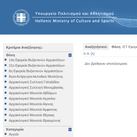
Αναζητήσατε:
Θέση
: ΙΣΤ Εφορ
Κριτήρια Αναζήτησης:
π.Χ.
[
x
]
Θέση
14η Εφορεία Βυζαντινών Αρχαιοτήτων
Δεν βρέθηκαν αποτέλεσματα.
21η Εφορεία Βυζαντινών Αρχαιοτήτων
6η Εφορεία Βυζαντινών Αρχαιοτήτων
Άγιοι Ανάργυροι Ακλειδιού Μυτιλήνης
Αρχαιολογική Συλλογή Γαλαξιδίου
Αρχαιολογική Συλλογή Μονεμβασίας
Αρχαιολογικό Μουσείο Αβδήρων
Αρχαιολογικό Μουσείο Αγρινίου
Αρχαιολογικό Μουσείο Αίγινας
Αρχαιολογικό Μουσείο Άμφισσας
Αρχαιολογικό Μουσείο Βέροιας
Αρχαιολογικό Μουσείο Βραυρώνας
Αρχαιολογικό Μουσείο Δελφών
Κατηγορία
Αρχαιολογικό Μουσείο Ηγουμενίτσας
Αγγείο