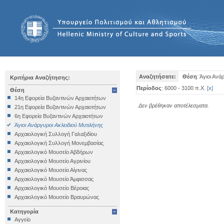
Αναζητήσατε:
Θέση
: Άγιοι Αν
Κριτήρια Αναζήτησης:
Περίοδος
: 6000 - 3100 π.Χ.
[
x
]
Θέση
14η Εφορεία Βυζαντινών Αρχαιοτήτων
Δεν βρέθηκαν αποτέλεσματα.
21η Εφορεία Βυζαντινών Αρχαιοτήτων
6η Εφορεία Βυζαντινών Αρχαιοτήτων
Άγιοι Ανάργυροι Ακλειδιού Μυτιλήνης
Αρχαιολογική Συλλογή Γαλαξιδίου
Αρχαιολογική Συλλογή Μονεμβασίας
Αρχαιολογικό Μουσείο Αβδήρων
Αρχαιολογικό Μουσείο Αγρινίου
Αρχαιολογικό Μουσείο Αίγινας
Αρχαιολογικό Μουσείο Άμφισσας
Αρχαιολογικό Μουσείο Βέροιας
Αρχαιολογικό Μουσείο Βραυρώνας
Αρχαιολογικό Μουσείο Δελφών
Κατηγορία
Αρχαιολογικό Μουσείο Ηγουμενίτσας
Αγγείο