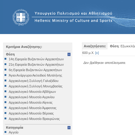
Αναζητήσατε:
Θέση
: Εξωκκλήσ
Κριτήρια Αναζήτησης:
600 μ.Χ.
[
x
]
Θέση
14η Εφορεία Βυζαντινών Αρχαιοτήτων
Δεν βρέθηκαν αποτέλεσματα.
21η Εφορεία Βυζαντινών Αρχαιοτήτων
6η Εφορεία Βυζαντινών Αρχαιοτήτων
Άγιοι Ανάργυροι Ακλειδιού Μυτιλήνης
Αρχαιολογική Συλλογή Γαλαξιδίου
Αρχαιολογική Συλλογή Μονεμβασίας
Αρχαιολογικό Μουσείο Αβδήρων
Αρχαιολογικό Μουσείο Αγρινίου
Αρχαιολογικό Μουσείο Αίγινας
Αρχαιολογικό Μουσείο Άμφισσας
Αρχαιολογικό Μουσείο Βέροιας
Αρχαιολογικό Μουσείο Βραυρώνας
Αρχαιολογικό Μουσείο Δελφών
Κατηγορία
Αρχαιολογικό Μουσείο Ηγουμενίτσας
Αγγείο