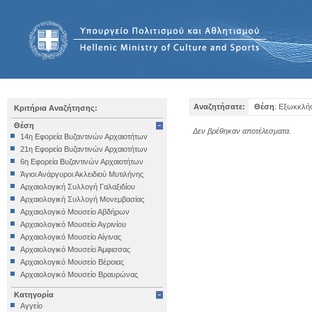
Αναζητήσατε:
Θέση
: Εξωκκλήσ
Κριτήρια Αναζήτησης:
Θέση
Δεν βρέθηκαν αποτέλεσματα.
14η Εφορεία Βυζαντινών Αρχαιοτήτων
21η Εφορεία Βυζαντινών Αρχαιοτήτων
6η Εφορεία Βυζαντινών Αρχαιοτήτων
Άγιοι Ανάργυροι Ακλειδιού Μυτιλήνης
Αρχαιολογική Συλλογή Γαλαξιδίου
Αρχαιολογική Συλλογή Μονεμβασίας
Αρχαιολογικό Μουσείο Αβδήρων
Αρχαιολογικό Μουσείο Αγρινίου
Αρχαιολογικό Μουσείο Αίγινας
Αρχαιολογικό Μουσείο Άμφισσας
Αρχαιολογικό Μουσείο Βέροιας
Αρχαιολογικό Μουσείο Βραυρώνας
Αρχαιολογικό Μουσείο Δελφών
Κατηγορία
Αρχαιολογικό Μουσείο Ηγουμενίτσας
Αγγείο