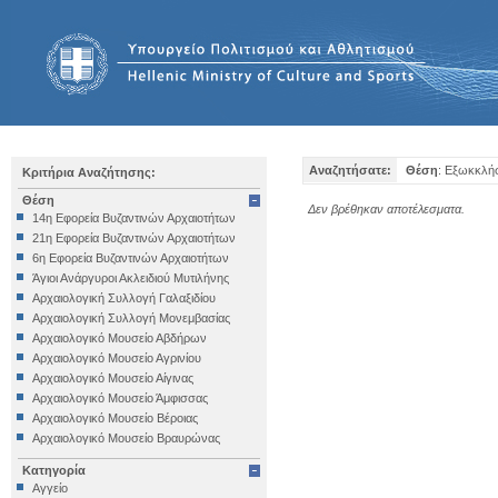
Αναζητήσατε:
Θέση
: Εξωκκλήσ
Κριτήρια Αναζήτησης:
Θέση
Δεν βρέθηκαν αποτέλεσματα.
14η Εφορεία Βυζαντινών Αρχαιοτήτων
21η Εφορεία Βυζαντινών Αρχαιοτήτων
6η Εφορεία Βυζαντινών Αρχαιοτήτων
Άγιοι Ανάργυροι Ακλειδιού Μυτιλήνης
Αρχαιολογική Συλλογή Γαλαξιδίου
Αρχαιολογική Συλλογή Μονεμβασίας
Αρχαιολογικό Μουσείο Αβδήρων
Αρχαιολογικό Μουσείο Αγρινίου
Αρχαιολογικό Μουσείο Αίγινας
Αρχαιολογικό Μουσείο Άμφισσας
Αρχαιολογικό Μουσείο Βέροιας
Αρχαιολογικό Μουσείο Βραυρώνας
Αρχαιολογικό Μουσείο Δελφών
Κατηγορία
Αρχαιολογικό Μουσείο Ηγουμενίτσας
Αγγείο