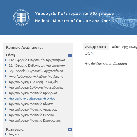
Αναζητήσατε:
Θέση
: Αρχαιολο
Κριτήρια Αναζήτησης:
π.Χ.
[
x
]
Θέση
14η Εφορεία Βυζαντινών Αρχαιοτήτων
Δεν βρέθηκαν αποτέλεσματα.
21η Εφορεία Βυζαντινών Αρχαιοτήτων
6η Εφορεία Βυζαντινών Αρχαιοτήτων
Άγιοι Ανάργυροι Ακλειδιού Μυτιλήνης
Αρχαιολογική Συλλογή Γαλαξιδίου
Αρχαιολογική Συλλογή Μονεμβασίας
Αρχαιολογικό Μουσείο Αβδήρων
Αρχαιολογικό Μουσείο Αγρινίου
Αρχαιολογικό Μουσείο Αίγινας
Αρχαιολογικό Μουσείο Άμφισσας
Αρχαιολογικό Μουσείο Βέροιας
Αρχαιολογικό Μουσείο Βραυρώνας
Αρχαιολογικό Μουσείο Δελφών
Κατηγορία
Αρχαιολογικό Μουσείο Ηγουμενίτσας
Αγγείο