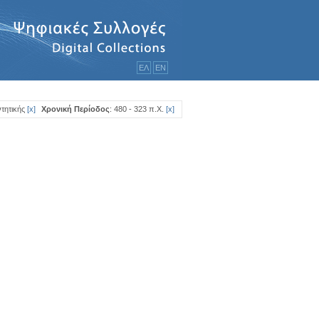
ΕΛ
ΕΝ
τητικής
[
x
]
Χρονική Περίοδος
: 480 - 323 π.Χ.
[
x
]