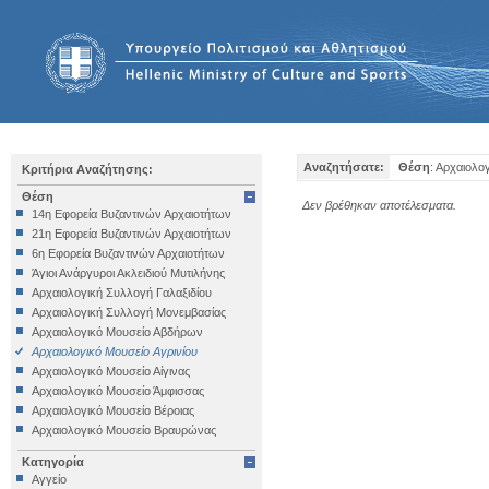
Αναζητήσατε:
Θέση
: Αρχαιολο
Κριτήρια Αναζήτησης:
Θέση
Δεν βρέθηκαν αποτέλεσματα.
14η Εφορεία Βυζαντινών Αρχαιοτήτων
21η Εφορεία Βυζαντινών Αρχαιοτήτων
6η Εφορεία Βυζαντινών Αρχαιοτήτων
Άγιοι Ανάργυροι Ακλειδιού Μυτιλήνης
Αρχαιολογική Συλλογή Γαλαξιδίου
Αρχαιολογική Συλλογή Μονεμβασίας
Αρχαιολογικό Μουσείο Αβδήρων
Αρχαιολογικό Μουσείο Αγρινίου
Αρχαιολογικό Μουσείο Αίγινας
Αρχαιολογικό Μουσείο Άμφισσας
Αρχαιολογικό Μουσείο Βέροιας
Αρχαιολογικό Μουσείο Βραυρώνας
Αρχαιολογικό Μουσείο Δελφών
Κατηγορία
Αρχαιολογικό Μουσείο Ηγουμενίτσας
Αγγείο