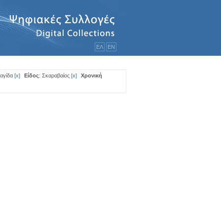
ΕΛ
ΕΝ
αγίδα
[
x
]
Είδος
: Σκαραβαίος
[
x
]
Χρονική