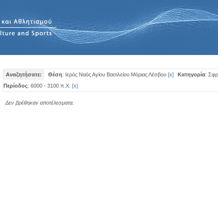
Αναζητήσατε:
Θέση
: Ιερός Ναός Αγίου Βασιλείου Μόριας Λέσβου
[
x
]
Κατηγορία
: Σφρ
Περίοδος
: 6000 - 3100 π.Χ.
[
x
]
Δεν βρέθηκαν αποτέλεσματα.