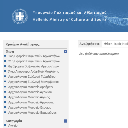
Αναζητήσατε:
Θέση
: Ιερός Να
Κριτήρια Αναζήτησης:
Θέση
Δεν βρέθηκαν αποτέλεσματα.
14η Εφορεία Βυζαντινών Αρχαιοτήτων
21η Εφορεία Βυζαντινών Αρχαιοτήτων
6η Εφορεία Βυζαντινών Αρχαιοτήτων
Άγιοι Ανάργυροι Ακλειδιού Μυτιλήνης
Αρχαιολογική Συλλογή Γαλαξιδίου
Αρχαιολογική Συλλογή Μονεμβασίας
Αρχαιολογικό Μουσείο Αβδήρων
Αρχαιολογικό Μουσείο Αγρινίου
Αρχαιολογικό Μουσείο Αίγινας
Αρχαιολογικό Μουσείο Άμφισσας
Αρχαιολογικό Μουσείο Βέροιας
Αρχαιολογικό Μουσείο Βραυρώνας
Αρχαιολογικό Μουσείο Δελφών
Κατηγορία
Αρχαιολογικό Μουσείο Ηγουμενίτσας
Αγγείο