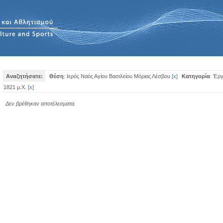
Αναζητήσατε:
Θέση
: Ιερός Ναός Αγίου Βασιλείου Μόριας Λέσβου
[
x
]
Κατηγορία
: Έρ
1821 μ.Χ.
[
x
]
Δεν βρέθηκαν αποτέλεσματα.