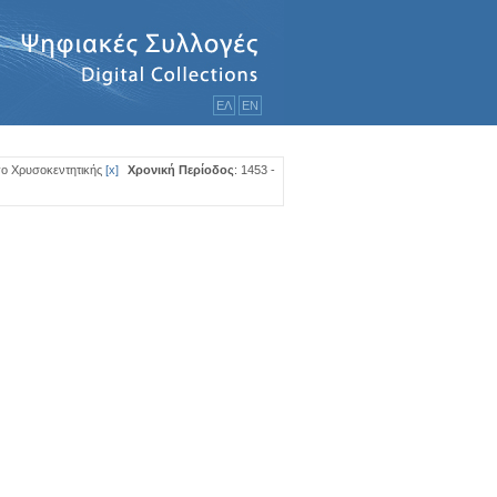
ΕΛ
ΕΝ
γο Χρυσοκεντητικής
[
x
]
Χρονική Περίοδος
: 1453 -