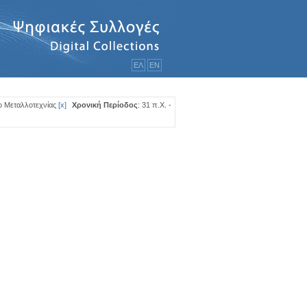
ΕΛ
ΕΝ
ο Μεταλλοτεχνίας
[
x
]
Χρονική Περίοδος
: 31 π.Χ. -