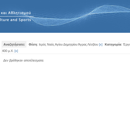
Αναζητήσατε:
Θέση
: Ιερός Ναός Αγίου Δημητρίου Άγρας Λέσβου
[
x
]
Κατηγορία
: Έργ
400 μ.Χ.
[
x
]
Δεν βρέθηκαν αποτέλεσματα.