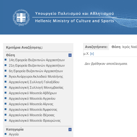
Αναζητήσατε:
Θέση
: Ιερός Να
Κριτήρια Αναζήτησης:
μ.Χ.
[
x
]
Θέση
14η Εφορεία Βυζαντινών Αρχαιοτήτων
Δεν βρέθηκαν αποτέλεσματα.
21η Εφορεία Βυζαντινών Αρχαιοτήτων
6η Εφορεία Βυζαντινών Αρχαιοτήτων
Άγιοι Ανάργυροι Ακλειδιού Μυτιλήνης
Αρχαιολογική Συλλογή Γαλαξιδίου
Αρχαιολογική Συλλογή Μονεμβασίας
Αρχαιολογικό Μουσείο Αβδήρων
Αρχαιολογικό Μουσείο Αγρινίου
Αρχαιολογικό Μουσείο Αίγινας
Αρχαιολογικό Μουσείο Άμφισσας
Αρχαιολογικό Μουσείο Βέροιας
Αρχαιολογικό Μουσείο Βραυρώνας
Αρχαιολογικό Μουσείο Δελφών
Κατηγορία
Αρχαιολογικό Μουσείο Ηγουμενίτσας
Αγγείο