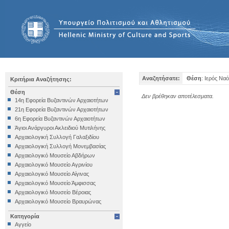
Αναζητήσατε:
Θέση
: Ιερός Να
Κριτήρια Αναζήτησης:
Θέση
Δεν βρέθηκαν αποτέλεσματα.
14η Εφορεία Βυζαντινών Αρχαιοτήτων
21η Εφορεία Βυζαντινών Αρχαιοτήτων
6η Εφορεία Βυζαντινών Αρχαιοτήτων
Άγιοι Ανάργυροι Ακλειδιού Μυτιλήνης
Αρχαιολογική Συλλογή Γαλαξιδίου
Αρχαιολογική Συλλογή Μονεμβασίας
Αρχαιολογικό Μουσείο Αβδήρων
Αρχαιολογικό Μουσείο Αγρινίου
Αρχαιολογικό Μουσείο Αίγινας
Αρχαιολογικό Μουσείο Άμφισσας
Αρχαιολογικό Μουσείο Βέροιας
Αρχαιολογικό Μουσείο Βραυρώνας
Αρχαιολογικό Μουσείο Δελφών
Κατηγορία
Αρχαιολογικό Μουσείο Ηγουμενίτσας
Αγγείο