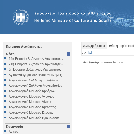
Αναζητήσατε:
Θέση
: Ιερός Να
Κριτήρια Αναζήτησης:
μ.Χ.
[
x
]
Θέση
14η Εφορεία Βυζαντινών Αρχαιοτήτων
Δεν βρέθηκαν αποτέλεσματα.
21η Εφορεία Βυζαντινών Αρχαιοτήτων
6η Εφορεία Βυζαντινών Αρχαιοτήτων
Άγιοι Ανάργυροι Ακλειδιού Μυτιλήνης
Αρχαιολογική Συλλογή Γαλαξιδίου
Αρχαιολογική Συλλογή Μονεμβασίας
Αρχαιολογικό Μουσείο Αβδήρων
Αρχαιολογικό Μουσείο Αγρινίου
Αρχαιολογικό Μουσείο Αίγινας
Αρχαιολογικό Μουσείο Άμφισσας
Αρχαιολογικό Μουσείο Βέροιας
Αρχαιολογικό Μουσείο Βραυρώνας
Αρχαιολογικό Μουσείο Δελφών
Κατηγορία
Αρχαιολογικό Μουσείο Ηγουμενίτσας
Αγγείο