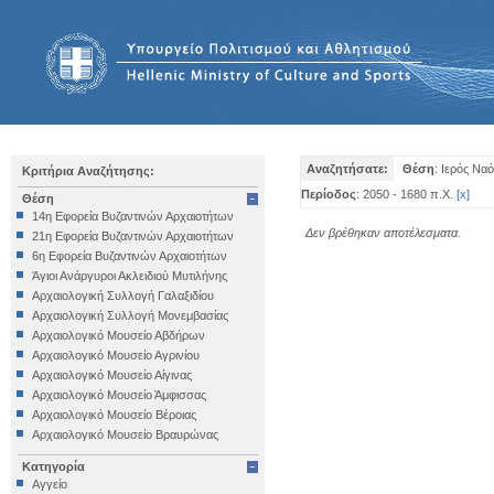
Αναζητήσατε:
Θέση
: Ιερός Να
Κριτήρια Αναζήτησης:
Περίοδος
: 2050 - 1680 π.Χ.
[
x
]
Θέση
14η Εφορεία Βυζαντινών Αρχαιοτήτων
Δεν βρέθηκαν αποτέλεσματα.
21η Εφορεία Βυζαντινών Αρχαιοτήτων
6η Εφορεία Βυζαντινών Αρχαιοτήτων
Άγιοι Ανάργυροι Ακλειδιού Μυτιλήνης
Αρχαιολογική Συλλογή Γαλαξιδίου
Αρχαιολογική Συλλογή Μονεμβασίας
Αρχαιολογικό Μουσείο Αβδήρων
Αρχαιολογικό Μουσείο Αγρινίου
Αρχαιολογικό Μουσείο Αίγινας
Αρχαιολογικό Μουσείο Άμφισσας
Αρχαιολογικό Μουσείο Βέροιας
Αρχαιολογικό Μουσείο Βραυρώνας
Αρχαιολογικό Μουσείο Δελφών
Κατηγορία
Αρχαιολογικό Μουσείο Ηγουμενίτσας
Αγγείο