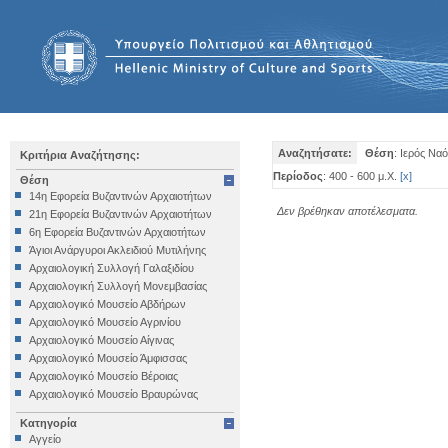
Αναζητήσατε:
Θέση
: Ιερός Ν
Κριτήρια Αναζήτησης:
Περίοδος
: 400 - 600 μ.Χ.
[
x
]
Θέση
14η Εφορεία Βυζαντινών Αρχαιοτήτων
Δεν βρέθηκαν αποτέλεσματα.
21η Εφορεία Βυζαντινών Αρχαιοτήτων
6η Εφορεία Βυζαντινών Αρχαιοτήτων
Άγιοι Ανάργυροι Ακλειδιού Μυτιλήνης
Αρχαιολογική Συλλογή Γαλαξιδίου
Αρχαιολογική Συλλογή Μονεμβασίας
Αρχαιολογικό Μουσείο Αβδήρων
Αρχαιολογικό Μουσείο Αγρινίου
Αρχαιολογικό Μουσείο Αίγινας
Αρχαιολογικό Μουσείο Άμφισσας
Αρχαιολογικό Μουσείο Βέροιας
Αρχαιολογικό Μουσείο Βραυρώνας
Αρχαιολογικό Μουσείο Δελφών
Κατηγορία
Αρχαιολογικό Μουσείο Ηγουμενίτσας
Αγγείο