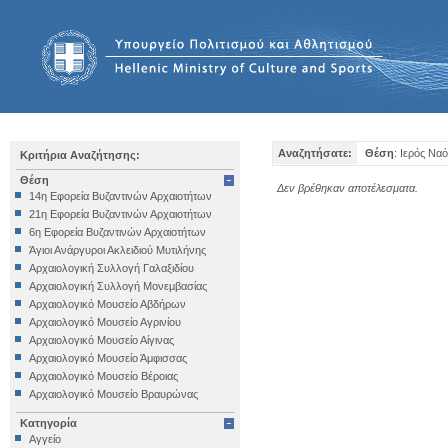
Αναζητήσατε:
Θέση
: Ιερός Ν
Κριτήρια Αναζήτησης:
Θέση
Δεν βρέθηκαν αποτέλεσματα.
14η Εφορεία Βυζαντινών Αρχαιοτήτων
21η Εφορεία Βυζαντινών Αρχαιοτήτων
6η Εφορεία Βυζαντινών Αρχαιοτήτων
Άγιοι Ανάργυροι Ακλειδιού Μυτιλήνης
Αρχαιολογική Συλλογή Γαλαξιδίου
Αρχαιολογική Συλλογή Μονεμβασίας
Αρχαιολογικό Μουσείο Αβδήρων
Αρχαιολογικό Μουσείο Αγρινίου
Αρχαιολογικό Μουσείο Αίγινας
Αρχαιολογικό Μουσείο Άμφισσας
Αρχαιολογικό Μουσείο Βέροιας
Αρχαιολογικό Μουσείο Βραυρώνας
Αρχαιολογικό Μουσείο Δελφών
Κατηγορία
Αρχαιολογικό Μουσείο Ηγουμενίτσας
Αγγείο