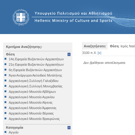
Αναζητήσατε:
Θέση
: Ιερός Ν
Κριτήρια Αναζήτησης:
3100 π.Χ.
[
x
]
Θέση
14η Εφορεία Βυζαντινών Αρχαιοτήτων
Δεν βρέθηκαν αποτέλεσματα.
21η Εφορεία Βυζαντινών Αρχαιοτήτων
6η Εφορεία Βυζαντινών Αρχαιοτήτων
Άγιοι Ανάργυροι Ακλειδιού Μυτιλήνης
Αρχαιολογική Συλλογή Γαλαξιδίου
Αρχαιολογική Συλλογή Μονεμβασίας
Αρχαιολογικό Μουσείο Αβδήρων
Αρχαιολογικό Μουσείο Αγρινίου
Αρχαιολογικό Μουσείο Αίγινας
Αρχαιολογικό Μουσείο Άμφισσας
Αρχαιολογικό Μουσείο Βέροιας
Αρχαιολογικό Μουσείο Βραυρώνας
Αρχαιολογικό Μουσείο Δελφών
Κατηγορία
Αρχαιολογικό Μουσείο Ηγουμενίτσας
Αγγείο