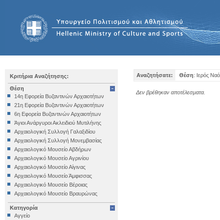
Αναζητήσατε:
Θέση
: Ιερός Να
Κριτήρια Αναζήτησης:
Θέση
Δεν βρέθηκαν αποτέλεσματα.
14η Εφορεία Βυζαντινών Αρχαιοτήτων
21η Εφορεία Βυζαντινών Αρχαιοτήτων
6η Εφορεία Βυζαντινών Αρχαιοτήτων
Άγιοι Ανάργυροι Ακλειδιού Μυτιλήνης
Αρχαιολογική Συλλογή Γαλαξιδίου
Αρχαιολογική Συλλογή Μονεμβασίας
Αρχαιολογικό Μουσείο Αβδήρων
Αρχαιολογικό Μουσείο Αγρινίου
Αρχαιολογικό Μουσείο Αίγινας
Αρχαιολογικό Μουσείο Άμφισσας
Αρχαιολογικό Μουσείο Βέροιας
Αρχαιολογικό Μουσείο Βραυρώνας
Αρχαιολογικό Μουσείο Δελφών
Κατηγορία
Αρχαιολογικό Μουσείο Ηγουμενίτσας
Αγγείο