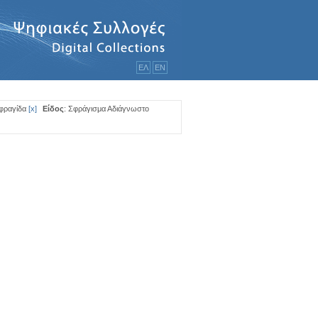
ΕΛ
ΕΝ
Σφραγίδα
[
x
]
Είδος
: Σφράγισμα Αδιάγνωστο