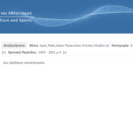
Αναζητήσατε:
Θέση
: Ιερός Ναός Αγίου Προκοπίου Ιππείου Λέσβου
[
x
]
Κατηγορία
: 
[
x
]
Χρονική Περίοδος
: 1453 - 1821 μ.Χ.
[
x
]
Δεν βρέθηκαν αποτέλεσματα.