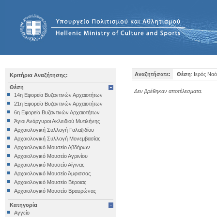
Αναζητήσατε:
Θέση
: Ιερός Να
Κριτήρια Αναζήτησης:
Θέση
Δεν βρέθηκαν αποτέλεσματα.
14η Εφορεία Βυζαντινών Αρχαιοτήτων
21η Εφορεία Βυζαντινών Αρχαιοτήτων
6η Εφορεία Βυζαντινών Αρχαιοτήτων
Άγιοι Ανάργυροι Ακλειδιού Μυτιλήνης
Αρχαιολογική Συλλογή Γαλαξιδίου
Αρχαιολογική Συλλογή Μονεμβασίας
Αρχαιολογικό Μουσείο Αβδήρων
Αρχαιολογικό Μουσείο Αγρινίου
Αρχαιολογικό Μουσείο Αίγινας
Αρχαιολογικό Μουσείο Άμφισσας
Αρχαιολογικό Μουσείο Βέροιας
Αρχαιολογικό Μουσείο Βραυρώνας
Αρχαιολογικό Μουσείο Δελφών
Κατηγορία
Αρχαιολογικό Μουσείο Ηγουμενίτσας
Αγγείο