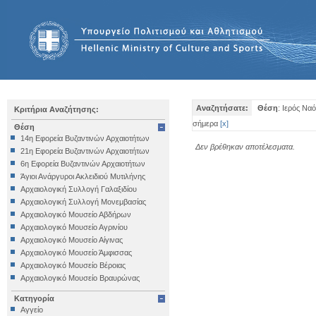
Αναζητήσατε:
Θέση
: Ιερός Να
Κριτήρια Αναζήτησης:
σήμερα
[
x
]
Θέση
14η Εφορεία Βυζαντινών Αρχαιοτήτων
Δεν βρέθηκαν αποτέλεσματα.
21η Εφορεία Βυζαντινών Αρχαιοτήτων
6η Εφορεία Βυζαντινών Αρχαιοτήτων
Άγιοι Ανάργυροι Ακλειδιού Μυτιλήνης
Αρχαιολογική Συλλογή Γαλαξιδίου
Αρχαιολογική Συλλογή Μονεμβασίας
Αρχαιολογικό Μουσείο Αβδήρων
Αρχαιολογικό Μουσείο Αγρινίου
Αρχαιολογικό Μουσείο Αίγινας
Αρχαιολογικό Μουσείο Άμφισσας
Αρχαιολογικό Μουσείο Βέροιας
Αρχαιολογικό Μουσείο Βραυρώνας
Αρχαιολογικό Μουσείο Δελφών
Κατηγορία
Αρχαιολογικό Μουσείο Ηγουμενίτσας
Αγγείο