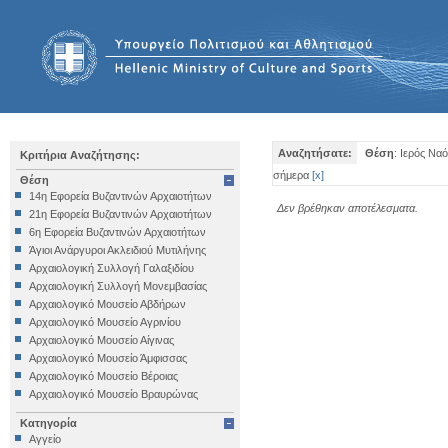
Αναζητήσατε:
Θέση
: Ιερός Να
Κριτήρια Αναζήτησης:
σήμερα
[
x
]
Θέση
14η Εφορεία Βυζαντινών Αρχαιοτήτων
Δεν βρέθηκαν αποτέλεσματα.
21η Εφορεία Βυζαντινών Αρχαιοτήτων
6η Εφορεία Βυζαντινών Αρχαιοτήτων
Άγιοι Ανάργυροι Ακλειδιού Μυτιλήνης
Αρχαιολογική Συλλογή Γαλαξιδίου
Αρχαιολογική Συλλογή Μονεμβασίας
Αρχαιολογικό Μουσείο Αβδήρων
Αρχαιολογικό Μουσείο Αγρινίου
Αρχαιολογικό Μουσείο Αίγινας
Αρχαιολογικό Μουσείο Άμφισσας
Αρχαιολογικό Μουσείο Βέροιας
Αρχαιολογικό Μουσείο Βραυρώνας
Αρχαιολογικό Μουσείο Δελφών
Κατηγορία
Αρχαιολογικό Μουσείο Ηγουμενίτσας
Αγγείο