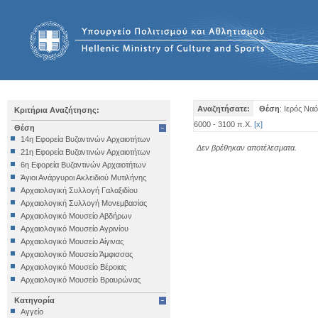
Αναζητήσατε:
Θέση
: Ιερός Ν
Κριτήρια Αναζήτησης:
6000 - 3100 π.Χ.
[
x
]
Θέση
14η Εφορεία Βυζαντινών Αρχαιοτήτων
Δεν βρέθηκαν αποτέλεσματα.
21η Εφορεία Βυζαντινών Αρχαιοτήτων
6η Εφορεία Βυζαντινών Αρχαιοτήτων
Άγιοι Ανάργυροι Ακλειδιού Μυτιλήνης
Αρχαιολογική Συλλογή Γαλαξιδίου
Αρχαιολογική Συλλογή Μονεμβασίας
Αρχαιολογικό Μουσείο Αβδήρων
Αρχαιολογικό Μουσείο Αγρινίου
Αρχαιολογικό Μουσείο Αίγινας
Αρχαιολογικό Μουσείο Άμφισσας
Αρχαιολογικό Μουσείο Βέροιας
Αρχαιολογικό Μουσείο Βραυρώνας
Αρχαιολογικό Μουσείο Δελφών
Κατηγορία
Αρχαιολογικό Μουσείο Ηγουμενίτσας
Αγγείο