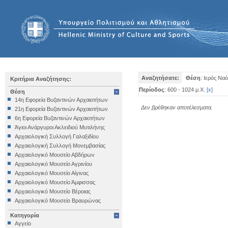
Αναζητήσατε:
Θέση
: Ιερός Ν
Κριτήρια Αναζήτησης:
Περίοδος
: 600 - 1024 μ.Χ.
[
x
]
Θέση
14η Εφορεία Βυζαντινών Αρχαιοτήτων
Δεν βρέθηκαν αποτέλεσματα.
21η Εφορεία Βυζαντινών Αρχαιοτήτων
6η Εφορεία Βυζαντινών Αρχαιοτήτων
Άγιοι Ανάργυροι Ακλειδιού Μυτιλήνης
Αρχαιολογική Συλλογή Γαλαξιδίου
Αρχαιολογική Συλλογή Μονεμβασίας
Αρχαιολογικό Μουσείο Αβδήρων
Αρχαιολογικό Μουσείο Αγρινίου
Αρχαιολογικό Μουσείο Αίγινας
Αρχαιολογικό Μουσείο Άμφισσας
Αρχαιολογικό Μουσείο Βέροιας
Αρχαιολογικό Μουσείο Βραυρώνας
Αρχαιολογικό Μουσείο Δελφών
Κατηγορία
Αρχαιολογικό Μουσείο Ηγουμενίτσας
Αγγείο