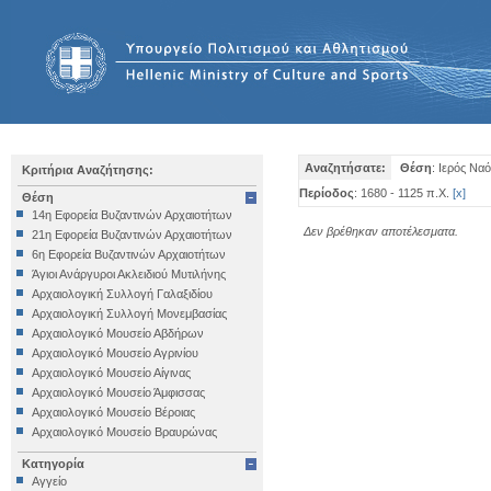
Αναζητήσατε:
Θέση
: Ιερός Ν
Κριτήρια Αναζήτησης:
Περίοδος
: 1680 - 1125 π.Χ.
[
x
]
Θέση
14η Εφορεία Βυζαντινών Αρχαιοτήτων
Δεν βρέθηκαν αποτέλεσματα.
21η Εφορεία Βυζαντινών Αρχαιοτήτων
6η Εφορεία Βυζαντινών Αρχαιοτήτων
Άγιοι Ανάργυροι Ακλειδιού Μυτιλήνης
Αρχαιολογική Συλλογή Γαλαξιδίου
Αρχαιολογική Συλλογή Μονεμβασίας
Αρχαιολογικό Μουσείο Αβδήρων
Αρχαιολογικό Μουσείο Αγρινίου
Αρχαιολογικό Μουσείο Αίγινας
Αρχαιολογικό Μουσείο Άμφισσας
Αρχαιολογικό Μουσείο Βέροιας
Αρχαιολογικό Μουσείο Βραυρώνας
Αρχαιολογικό Μουσείο Δελφών
Κατηγορία
Αρχαιολογικό Μουσείο Ηγουμενίτσας
Αγγείο