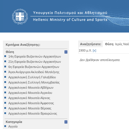
Αναζητήσατε:
Θέση
: Ιερός Ν
Κριτήρια Αναζήτησης:
1900 μ.Χ.
[
x
]
Θέση
14η Εφορεία Βυζαντινών Αρχαιοτήτων
Δεν βρέθηκαν αποτέλεσματα.
21η Εφορεία Βυζαντινών Αρχαιοτήτων
6η Εφορεία Βυζαντινών Αρχαιοτήτων
Άγιοι Ανάργυροι Ακλειδιού Μυτιλήνης
Αρχαιολογική Συλλογή Γαλαξιδίου
Αρχαιολογική Συλλογή Μονεμβασίας
Αρχαιολογικό Μουσείο Αβδήρων
Αρχαιολογικό Μουσείο Αγρινίου
Αρχαιολογικό Μουσείο Αίγινας
Αρχαιολογικό Μουσείο Άμφισσας
Αρχαιολογικό Μουσείο Βέροιας
Αρχαιολογικό Μουσείο Βραυρώνας
Αρχαιολογικό Μουσείο Δελφών
Κατηγορία
Αρχαιολογικό Μουσείο Ηγουμενίτσας
Αγγείο