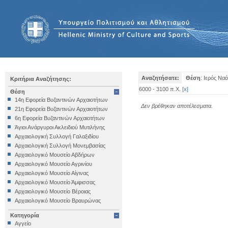
Αναζητήσατε:
Θέση
: Ιερός Να
Κριτήρια Αναζήτησης:
6000 - 3100 π.Χ.
[
x
]
Θέση
14η Εφορεία Βυζαντινών Αρχαιοτήτων
Δεν βρέθηκαν αποτέλεσματα.
21η Εφορεία Βυζαντινών Αρχαιοτήτων
6η Εφορεία Βυζαντινών Αρχαιοτήτων
Άγιοι Ανάργυροι Ακλειδιού Μυτιλήνης
Αρχαιολογική Συλλογή Γαλαξιδίου
Αρχαιολογική Συλλογή Μονεμβασίας
Αρχαιολογικό Μουσείο Αβδήρων
Αρχαιολογικό Μουσείο Αγρινίου
Αρχαιολογικό Μουσείο Αίγινας
Αρχαιολογικό Μουσείο Άμφισσας
Αρχαιολογικό Μουσείο Βέροιας
Αρχαιολογικό Μουσείο Βραυρώνας
Αρχαιολογικό Μουσείο Δελφών
Κατηγορία
Αρχαιολογικό Μουσείο Ηγουμενίτσας
Αγγείο