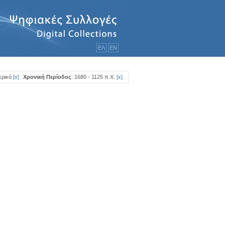
ΕΛ
ΕΝ
κρικό
[
x
]
Χρονική Περίοδος
: 1680 - 1125 π.Χ.
[
x
]