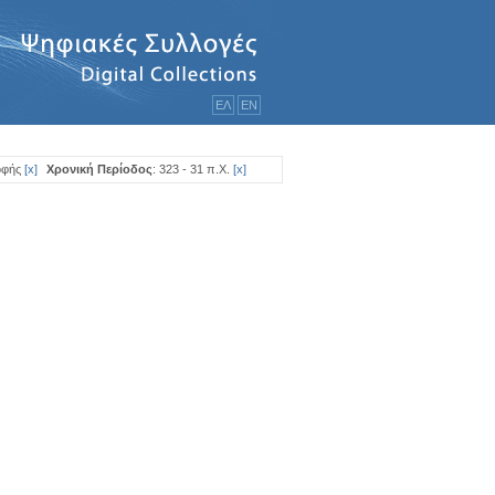
ΕΛ
ΕΝ
οφής
[
x
]
Χρονική Περίοδος
: 323 - 31 π.Χ.
[
x
]