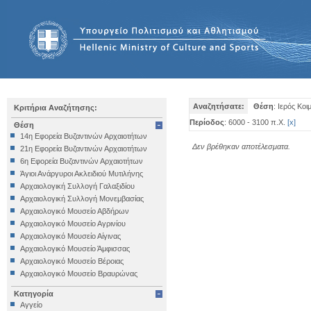
Αναζητήσατε:
Θέση
: Ιερός Κο
Κριτήρια Αναζήτησης:
Περίοδος
: 6000 - 3100 π.Χ.
[
x
]
Θέση
14η Εφορεία Βυζαντινών Αρχαιοτήτων
Δεν βρέθηκαν αποτέλεσματα.
21η Εφορεία Βυζαντινών Αρχαιοτήτων
6η Εφορεία Βυζαντινών Αρχαιοτήτων
Άγιοι Ανάργυροι Ακλειδιού Μυτιλήνης
Αρχαιολογική Συλλογή Γαλαξιδίου
Αρχαιολογική Συλλογή Μονεμβασίας
Αρχαιολογικό Μουσείο Αβδήρων
Αρχαιολογικό Μουσείο Αγρινίου
Αρχαιολογικό Μουσείο Αίγινας
Αρχαιολογικό Μουσείο Άμφισσας
Αρχαιολογικό Μουσείο Βέροιας
Αρχαιολογικό Μουσείο Βραυρώνας
Αρχαιολογικό Μουσείο Δελφών
Κατηγορία
Αρχαιολογικό Μουσείο Ηγουμενίτσας
Αγγείο