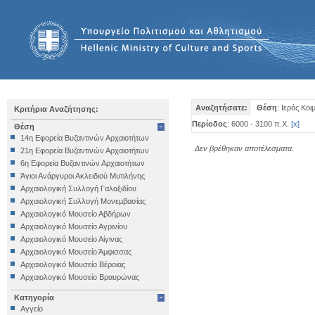
Αναζητήσατε:
Θέση
: Ιερός Κο
Κριτήρια Αναζήτησης:
Περίοδος
: 6000 - 3100 π.Χ.
[
x
]
Θέση
14η Εφορεία Βυζαντινών Αρχαιοτήτων
Δεν βρέθηκαν αποτέλεσματα.
21η Εφορεία Βυζαντινών Αρχαιοτήτων
6η Εφορεία Βυζαντινών Αρχαιοτήτων
Άγιοι Ανάργυροι Ακλειδιού Μυτιλήνης
Αρχαιολογική Συλλογή Γαλαξιδίου
Αρχαιολογική Συλλογή Μονεμβασίας
Αρχαιολογικό Μουσείο Αβδήρων
Αρχαιολογικό Μουσείο Αγρινίου
Αρχαιολογικό Μουσείο Αίγινας
Αρχαιολογικό Μουσείο Άμφισσας
Αρχαιολογικό Μουσείο Βέροιας
Αρχαιολογικό Μουσείο Βραυρώνας
Αρχαιολογικό Μουσείο Δελφών
Κατηγορία
Αρχαιολογικό Μουσείο Ηγουμενίτσας
Αγγείο