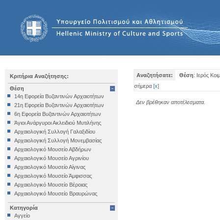
Αναζητήσατε:
Θέση
: Ιερός Κο
Κριτήρια Αναζήτησης:
σήμερα
[
x
]
Θέση
14η Εφορεία Βυζαντινών Αρχαιοτήτων
Δεν βρέθηκαν αποτέλεσματα.
21η Εφορεία Βυζαντινών Αρχαιοτήτων
6η Εφορεία Βυζαντινών Αρχαιοτήτων
Άγιοι Ανάργυροι Ακλειδιού Μυτιλήνης
Αρχαιολογική Συλλογή Γαλαξιδίου
Αρχαιολογική Συλλογή Μονεμβασίας
Αρχαιολογικό Μουσείο Αβδήρων
Αρχαιολογικό Μουσείο Αγρινίου
Αρχαιολογικό Μουσείο Αίγινας
Αρχαιολογικό Μουσείο Άμφισσας
Αρχαιολογικό Μουσείο Βέροιας
Αρχαιολογικό Μουσείο Βραυρώνας
Αρχαιολογικό Μουσείο Δελφών
Κατηγορία
Αρχαιολογικό Μουσείο Ηγουμενίτσας
Αγγείο