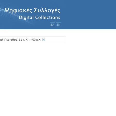
ΕΛ
ΕΝ
ική Περίοδος
: 31 π.Χ. - 400 μ.Χ.
[
x
]