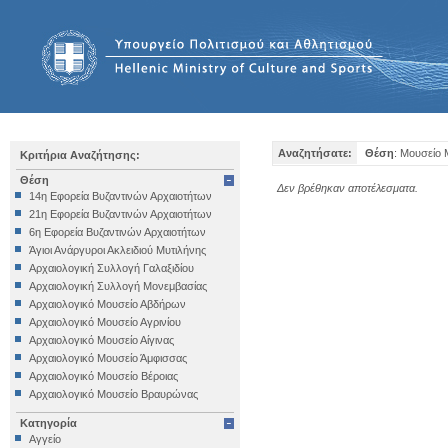
Αναζητήσατε:
Θέση
: Μουσείο
Κριτήρια Αναζήτησης:
Θέση
Δεν βρέθηκαν αποτέλεσματα.
14η Εφορεία Βυζαντινών Αρχαιοτήτων
21η Εφορεία Βυζαντινών Αρχαιοτήτων
6η Εφορεία Βυζαντινών Αρχαιοτήτων
Άγιοι Ανάργυροι Ακλειδιού Μυτιλήνης
Αρχαιολογική Συλλογή Γαλαξιδίου
Αρχαιολογική Συλλογή Μονεμβασίας
Αρχαιολογικό Μουσείο Αβδήρων
Αρχαιολογικό Μουσείο Αγρινίου
Αρχαιολογικό Μουσείο Αίγινας
Αρχαιολογικό Μουσείο Άμφισσας
Αρχαιολογικό Μουσείο Βέροιας
Αρχαιολογικό Μουσείο Βραυρώνας
Αρχαιολογικό Μουσείο Δελφών
Κατηγορία
Αρχαιολογικό Μουσείο Ηγουμενίτσας
Αγγείο