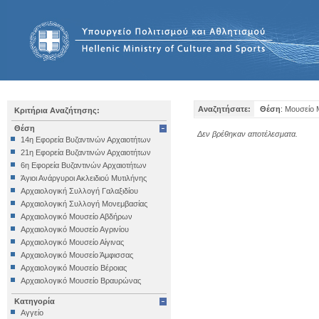
Αναζητήσατε:
Θέση
: Μουσείο
Κριτήρια Αναζήτησης:
Θέση
Δεν βρέθηκαν αποτέλεσματα.
14η Εφορεία Βυζαντινών Αρχαιοτήτων
21η Εφορεία Βυζαντινών Αρχαιοτήτων
6η Εφορεία Βυζαντινών Αρχαιοτήτων
Άγιοι Ανάργυροι Ακλειδιού Μυτιλήνης
Αρχαιολογική Συλλογή Γαλαξιδίου
Αρχαιολογική Συλλογή Μονεμβασίας
Αρχαιολογικό Μουσείο Αβδήρων
Αρχαιολογικό Μουσείο Αγρινίου
Αρχαιολογικό Μουσείο Αίγινας
Αρχαιολογικό Μουσείο Άμφισσας
Αρχαιολογικό Μουσείο Βέροιας
Αρχαιολογικό Μουσείο Βραυρώνας
Αρχαιολογικό Μουσείο Δελφών
Κατηγορία
Αρχαιολογικό Μουσείο Ηγουμενίτσας
Αγγείο