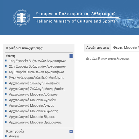
Αναζητήσατε:
Θέση
: Μουσείο
Κριτήρια Αναζήτησης:
Θέση
Δεν βρέθηκαν αποτέλεσματα.
14η Εφορεία Βυζαντινών Αρχαιοτήτων
21η Εφορεία Βυζαντινών Αρχαιοτήτων
6η Εφορεία Βυζαντινών Αρχαιοτήτων
Άγιοι Ανάργυροι Ακλειδιού Μυτιλήνης
Αρχαιολογική Συλλογή Γαλαξιδίου
Αρχαιολογική Συλλογή Μονεμβασίας
Αρχαιολογικό Μουσείο Αβδήρων
Αρχαιολογικό Μουσείο Αγρινίου
Αρχαιολογικό Μουσείο Αίγινας
Αρχαιολογικό Μουσείο Άμφισσας
Αρχαιολογικό Μουσείο Βέροιας
Αρχαιολογικό Μουσείο Βραυρώνας
Αρχαιολογικό Μουσείο Δελφών
Κατηγορία
Αρχαιολογικό Μουσείο Ηγουμενίτσας
Αγγείο