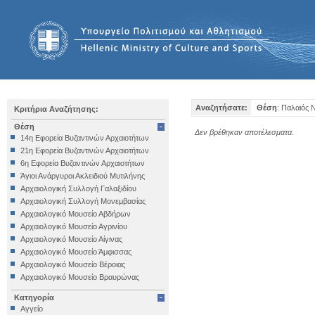
Αναζητήσατε:
Θέση
: Παλαιός
Κριτήρια Αναζήτησης:
Θέση
Δεν βρέθηκαν αποτέλεσματα.
14η Εφορεία Βυζαντινών Αρχαιοτήτων
21η Εφορεία Βυζαντινών Αρχαιοτήτων
6η Εφορεία Βυζαντινών Αρχαιοτήτων
Άγιοι Ανάργυροι Ακλειδιού Μυτιλήνης
Αρχαιολογική Συλλογή Γαλαξιδίου
Αρχαιολογική Συλλογή Μονεμβασίας
Αρχαιολογικό Μουσείο Αβδήρων
Αρχαιολογικό Μουσείο Αγρινίου
Αρχαιολογικό Μουσείο Αίγινας
Αρχαιολογικό Μουσείο Άμφισσας
Αρχαιολογικό Μουσείο Βέροιας
Αρχαιολογικό Μουσείο Βραυρώνας
Αρχαιολογικό Μουσείο Δελφών
Κατηγορία
Αρχαιολογικό Μουσείο Ηγουμενίτσας
Αγγείο