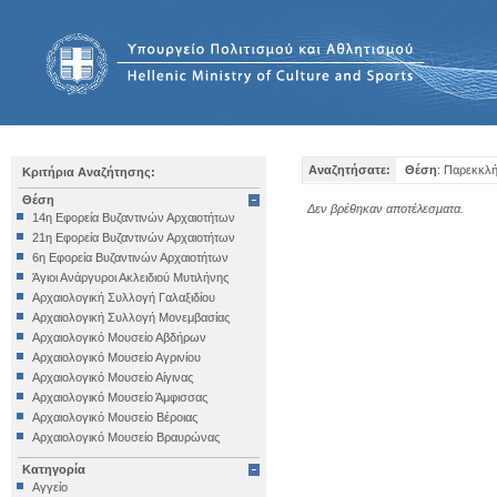
Αναζητήσατε:
Θέση
: Παρεκκλ
Κριτήρια Αναζήτησης:
Θέση
Δεν βρέθηκαν αποτέλεσματα.
14η Εφορεία Βυζαντινών Αρχαιοτήτων
21η Εφορεία Βυζαντινών Αρχαιοτήτων
6η Εφορεία Βυζαντινών Αρχαιοτήτων
Άγιοι Ανάργυροι Ακλειδιού Μυτιλήνης
Αρχαιολογική Συλλογή Γαλαξιδίου
Αρχαιολογική Συλλογή Μονεμβασίας
Αρχαιολογικό Μουσείο Αβδήρων
Αρχαιολογικό Μουσείο Αγρινίου
Αρχαιολογικό Μουσείο Αίγινας
Αρχαιολογικό Μουσείο Άμφισσας
Αρχαιολογικό Μουσείο Βέροιας
Αρχαιολογικό Μουσείο Βραυρώνας
Αρχαιολογικό Μουσείο Δελφών
Κατηγορία
Αρχαιολογικό Μουσείο Ηγουμενίτσας
Αγγείο