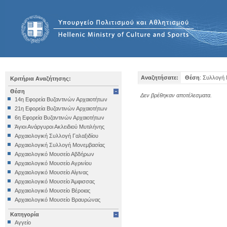
Αναζητήσατε:
Θέση
: Συλλογή 
Κριτήρια Αναζήτησης:
Θέση
Δεν βρέθηκαν αποτέλεσματα.
14η Εφορεία Βυζαντινών Αρχαιοτήτων
21η Εφορεία Βυζαντινών Αρχαιοτήτων
6η Εφορεία Βυζαντινών Αρχαιοτήτων
Άγιοι Ανάργυροι Ακλειδιού Μυτιλήνης
Αρχαιολογική Συλλογή Γαλαξιδίου
Αρχαιολογική Συλλογή Μονεμβασίας
Αρχαιολογικό Μουσείο Αβδήρων
Αρχαιολογικό Μουσείο Αγρινίου
Αρχαιολογικό Μουσείο Αίγινας
Αρχαιολογικό Μουσείο Άμφισσας
Αρχαιολογικό Μουσείο Βέροιας
Αρχαιολογικό Μουσείο Βραυρώνας
Αρχαιολογικό Μουσείο Δελφών
Κατηγορία
Αρχαιολογικό Μουσείο Ηγουμενίτσας
Αγγείο