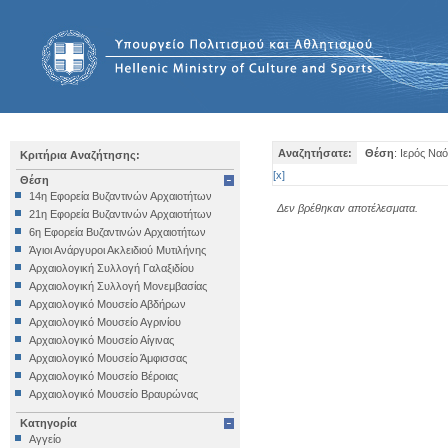
Αναζητήσατε:
Θέση
: Ιερός Ν
Κριτήρια Αναζήτησης:
[
x
]
Θέση
14η Εφορεία Βυζαντινών Αρχαιοτήτων
Δεν βρέθηκαν αποτέλεσματα.
21η Εφορεία Βυζαντινών Αρχαιοτήτων
6η Εφορεία Βυζαντινών Αρχαιοτήτων
Άγιοι Ανάργυροι Ακλειδιού Μυτιλήνης
Αρχαιολογική Συλλογή Γαλαξιδίου
Αρχαιολογική Συλλογή Μονεμβασίας
Αρχαιολογικό Μουσείο Αβδήρων
Αρχαιολογικό Μουσείο Αγρινίου
Αρχαιολογικό Μουσείο Αίγινας
Αρχαιολογικό Μουσείο Άμφισσας
Αρχαιολογικό Μουσείο Βέροιας
Αρχαιολογικό Μουσείο Βραυρώνας
Αρχαιολογικό Μουσείο Δελφών
Κατηγορία
Αρχαιολογικό Μουσείο Ηγουμενίτσας
Αγγείο