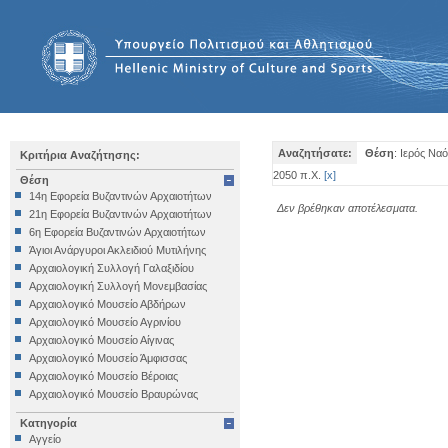
Αναζητήσατε:
Θέση
: Ιερός Να
Κριτήρια Αναζήτησης:
2050 π.Χ.
[
x
]
Θέση
14η Εφορεία Βυζαντινών Αρχαιοτήτων
Δεν βρέθηκαν αποτέλεσματα.
21η Εφορεία Βυζαντινών Αρχαιοτήτων
6η Εφορεία Βυζαντινών Αρχαιοτήτων
Άγιοι Ανάργυροι Ακλειδιού Μυτιλήνης
Αρχαιολογική Συλλογή Γαλαξιδίου
Αρχαιολογική Συλλογή Μονεμβασίας
Αρχαιολογικό Μουσείο Αβδήρων
Αρχαιολογικό Μουσείο Αγρινίου
Αρχαιολογικό Μουσείο Αίγινας
Αρχαιολογικό Μουσείο Άμφισσας
Αρχαιολογικό Μουσείο Βέροιας
Αρχαιολογικό Μουσείο Βραυρώνας
Αρχαιολογικό Μουσείο Δελφών
Κατηγορία
Αρχαιολογικό Μουσείο Ηγουμενίτσας
Αγγείο