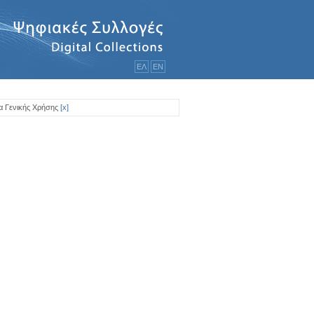
ΕΛ
ΕΝ
α Γενικής Χρήσης
[
x
]