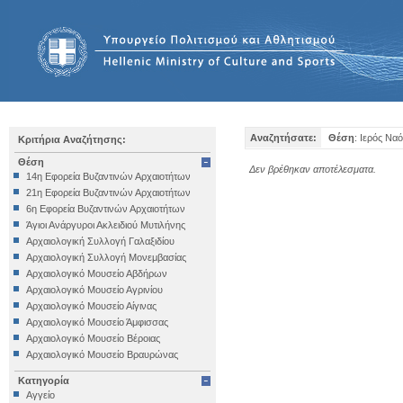
Αναζητήσατε:
Θέση
: Ιερός Να
Κριτήρια Αναζήτησης:
Θέση
Δεν βρέθηκαν αποτέλεσματα.
14η Εφορεία Βυζαντινών Αρχαιοτήτων
21η Εφορεία Βυζαντινών Αρχαιοτήτων
6η Εφορεία Βυζαντινών Αρχαιοτήτων
Άγιοι Ανάργυροι Ακλειδιού Μυτιλήνης
Αρχαιολογική Συλλογή Γαλαξιδίου
Αρχαιολογική Συλλογή Μονεμβασίας
Αρχαιολογικό Μουσείο Αβδήρων
Αρχαιολογικό Μουσείο Αγρινίου
Αρχαιολογικό Μουσείο Αίγινας
Αρχαιολογικό Μουσείο Άμφισσας
Αρχαιολογικό Μουσείο Βέροιας
Αρχαιολογικό Μουσείο Βραυρώνας
Αρχαιολογικό Μουσείο Δελφών
Κατηγορία
Αρχαιολογικό Μουσείο Ηγουμενίτσας
Αγγείο